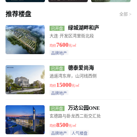
廊房？
向“新”而行，曹路镇探索引导类住宅行业有序健康发
推荐楼盘
全部 >
展
北上广深均宣布取消普通住宅和非普通住宅标准
绿城湖畔和庐
已开盘
开发区主城，万达商圈，大黑山脚下东方宸阅和鸣
大连·开发区湾里街北段
7600
均价
元/㎡
甘井子区夏家河海滨浴场旁、大华锦绣海岸怎么样？
品牌地产
大连金州区买房，万科翡翠之光二期怎么样？
德泰爱尚海
已开盘
逍遥湾东岸，山河线西侧
政策加推，交易放量，楼市拐点来了吗？
15000
均价
元/㎡
品牌地产
房企联手涨价，业主联合涨价，等于止跌回稳？
万达公园ONE
已开盘
存量房贷利率下调后，当期月供不降反升，什么情
玄德路与卧龙西二街交汇处
8500
均价
元/㎡
况？
沙河口区星海广场附近在售新房、星海长岛出则繁
品牌地产
人气楼盘