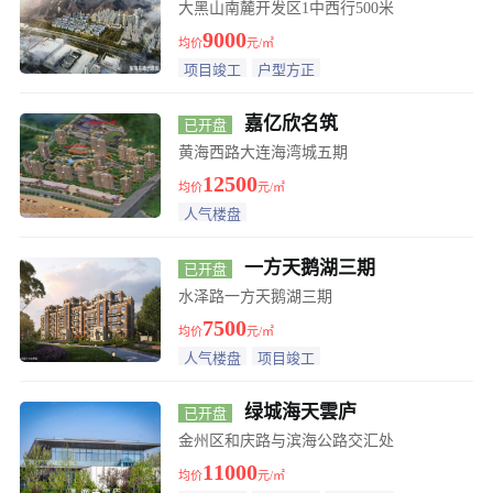
大黑山南麓开发区1中西行500米
9000
税收优化政策促购房需求持续释放
均价
元/㎡
项目竣工
户型方正
开发区双D港轻轨站旁，金科琼华美墅项目别墅喜迎
嘉亿欣名筑
已开盘
交房，销售优惠不断
中山区东港40年产权类住宅，旭辉铂森东港工程进度
黄海西路大连海湾城五期
12500
均价
元/㎡
中海地产摘得大连沙河口区机车厂居住用地、大城
人气楼盘
（2024）-9号地块
契税减免利好楼市 房地产市场持续火热
一方天鹅湖三期
已开盘
水泽路一方天鹅湖三期
高新区70年产权洋房，中海爱贤里剩余房源价格
7500
均价
元/㎡
人气楼盘
项目竣工
甘井子区西山水库附近电梯洋房，西府御堂改善家庭
绿城海天雲庐
已开盘
智慧选择。
一线城市：二手房价上涨，新房价格下跌！
金州区和庆路与滨海公路交汇处
11000
均价
元/㎡
中指研究院：三季度50城住宅平均租金跌0.56%