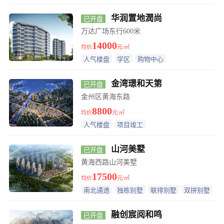
华、归于宁静。
大连环境好的洋房，甘井子140地块金地城洋房，带
华润置地潤尚
已开盘
万达广场东行600米
装修的纯洋房
中山区最新开盘洋房项目，中山雅颂低密度、带装
14000
均价
元/㎡
人气楼盘
学区
购物中心
修、更有一梯一户房源
房地产利好政策“组合拳”持续显效 多地土地市场活
金湾璟和天第
已开盘
跃
释放公积金红利、启动“跨省通办” 多地出台多项措
金州区黄海东路
8800
均价
元/㎡
施支持楼市回暖
取消普房与非普房标准、调整契税、增值税，影响？
人气楼盘
项目竣工
效果？解读→
大连金州区一个不得不说的房子，英伦铭筑低价格，
山河美墅
已开盘
黄海西路山河美墅
轻轨旁，还是洋房
大连别墅什么价?泉水大华紫悦府别墅怎么样？
17500
均价
元/㎡
南北通透
独栋别墅
联排别墅
双拼别墅
甘井子区机场北张前路革镇堡地铁站旁，万科公园都
融创宸阅和鸣
已开盘
会3居室低至95万一套起
突发：北京宣布取消普通住房和非普通住房标准