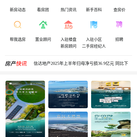
新房动态
看房团
热门资讯
新手百科
查房价
帮我选房
置业顾问
入驻楼盘
入驻小区
招聘
新房顾问
二手房经纪人
2026年买房|大连新盘房价是多少？哪些好楼盘值得
关注？
信达地产2025年上半年归母净亏损36.9亿元 同比下
降3567%
中山区东港70年产权住宅，紫御东方二期招商臻园剩
余房源
中山区港湾广场北，中海海港城四期，中海十里潮颂
怎么样?
保利金地湖光山语还有哪些房子在售?在售房源梳理
“连廊房”优劣势都突显，为什么越来越多的人选择连