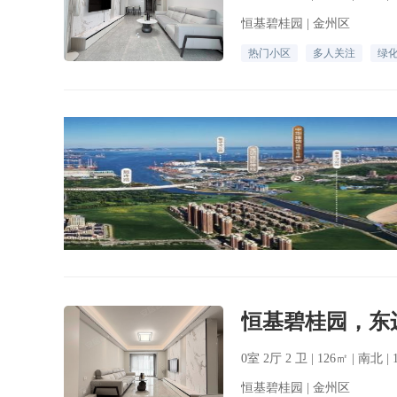
恒基碧桂园 | 金州区
热门小区
多人关注
绿
0室 2厅 2 卫 | 126㎡ | 南北 
恒基碧桂园 | 金州区