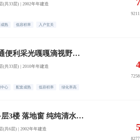
 5层(共33层) | 2002年年建造
921
套成熟
低容积率
入户玄关
低楼层都悦里交通便利采光嘎嘎滴视野开阔拎包即住成熟配套近大集
 5层(共33层) | 2010年年建造
725
圈中心
配套成熟
低容积率
绿化率高
高安里 框架楼 多层3楼 落地窗 纯纯清水房 就是急售 急售
 5层(共6层) | 2002年年建造
827