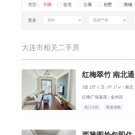
类型：
不限
住宅
公寓
别墅
商铺
更多:
大连市相关二手房
3室 2厅 1 卫 | 97.17㎡ | 南
亿锋广场嘉苑 | 金州区
热门小区
配套成熟