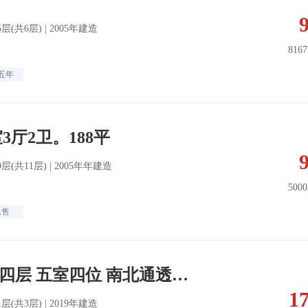
| 5层(共6层) | 2005年建造
816
五年
3厅2卫。188平
| 9层(共11层) | 2005年年建造
500
急售
金石万象旁 上下四层 五室四位 南北通透 前后花园 有钥匙
1
| 1层(共3层) | 2019年建造