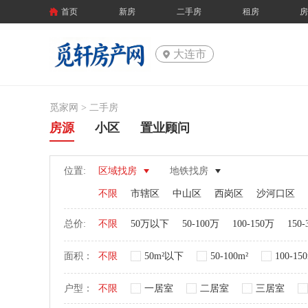
首页
新房
二手房
租房
大连市
觅家网 >
二手房
房源
小区
置业顾问
位置:
区域找房
地铁找房
不限
市辖区
中山区
西岗区
沙河口区
总价:
不限
50万以下
50-100万
100-150万
150
面积：
不限
50m²以下
50-100m²
100-15
户型：
不限
一居室
二居室
三居室