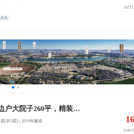
1471
化率高
恒基碧桂园，东边户大院子260平，精装修，小区中心位置
1
| 1层(共3层) | 2019年建造
1341