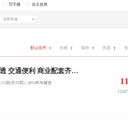
写字楼
业主急售
默认排序
价格
面积
热度
涨
红梅翠竹 南北通透 交通便利 商业配套齐全 高楼层采光充足
1
北 | 15层(共33层) | 2014年年建造
1224