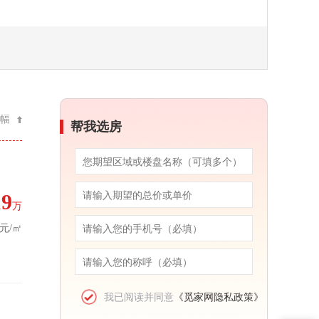
幅
帮我选房
19
万
7元/㎡
我已阅读并同意
《觅家网隐私政策》