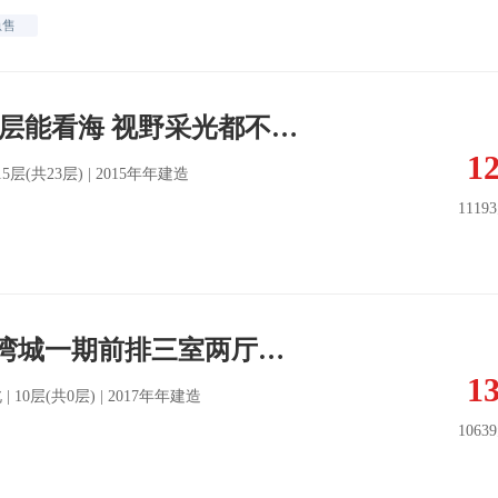
急售
房主急售 中间楼层能看海 视野采光都不挡 近小区出口拎包入住
1
| 15层(共23层) | 2015年年建造
1119
在家看烟花，海湾城一期前排三室两厅精装修，中间楼层，随时可看
1
南北 | 10层(共0层) | 2017年年建造
1063