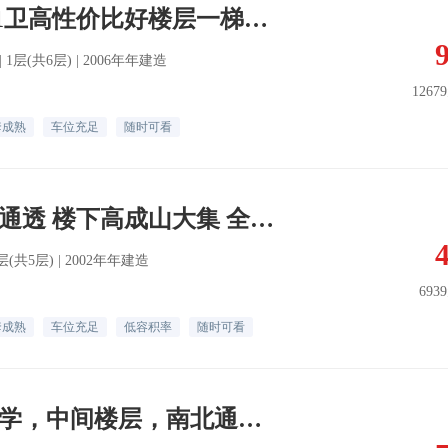
东山花园2室2厅1卫高性价比好楼层一梯两户
北 | 1层(共6层) | 2006年年建造
1267
套成熟
车位充足
随时可看
急售高安里 南北通透 楼下高成山大集 全天采光 近
 5层(共5层) | 2002年年建造
693
套成熟
车位充足
低容积率
随时可看
翠竹青松 ，六中学，中间楼层，南北通透，带平台拎包即住