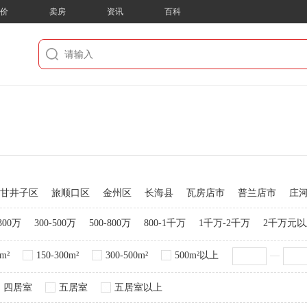
房价
卖房
资讯
百科
甘井子区
旅顺口区
金州区
长海县
瓦房店市
普兰店市
庄
-300万
300-500万
500-800万
800-1千万
1千万-2千万
2千万元
0m²
150-300m²
300-500m²
500m²以上
—
四居室
五居室
五居室以上