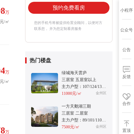
预约免费看房
98
小程序
万
7元/㎡
您的手机号将被提供给置业顾问，以便对方
联系您， 并为您定制看房服务
公众号
公告
热门楼盘
94
万
绿城海天雲庐
反馈
三居室 五居室以上
0元/㎡
主力户型：107/124/135/159
金州区
11000元/㎡
合作
一方天鹅湖三期
三居室 二居室
主力户型：89/101/110/115
金州区
7500元/㎡
78
置顶
万