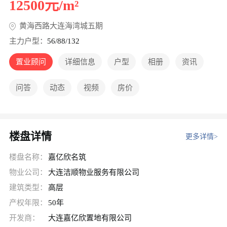
12500元/m²
黄海西路大连海湾城五期
主力户型：
56/88/132
置业顾问
详细信息
户型
相册
资讯
问答
动态
视频
房价
楼盘详情
更多详情>
楼盘名称：
嘉亿欣名筑
物业公司：
大连洁顺物业服务有限公司
建筑类型：
高层
产权年限：
50年
开发商：
大连嘉亿欣置地有限公司