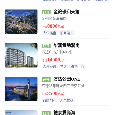
金湾璟和天第
已开
盘
金州区黄海东路
8800
均价
元/㎡
人气楼盘
项目竣工
华润置地潤尚
已开
盘
万达广场东行600米
14000
均价
元/㎡
人气楼盘
学区
购物中心
万达公园ONE
已开
盘
玄德路与卧龙西二街交汇处
8500
均价
元/㎡
品牌地产
人气楼盘
德泰爱尚海
已开