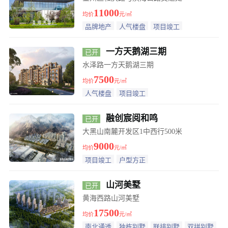
11000
均价
元/㎡
品牌地产
人气楼盘
项目竣工
一方天鹅湖三期
已开
盘
水泽路一方天鹅湖三期
7500
均价
元/㎡
人气楼盘
项目竣工
融创宸阅和鸣
已开
盘
大黑山南麓开发区1中西行500米
9000
均价
元/㎡
项目竣工
户型方正
山河美墅
已开
盘
黄海西路山河美墅
17500
均价
元/㎡
南北通透
独栋别墅
联排别墅
双拼别墅