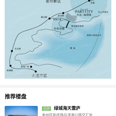
推荐楼盘
绿城海天雲庐
已开
盘
金州区和庆路与滨海公路交汇处