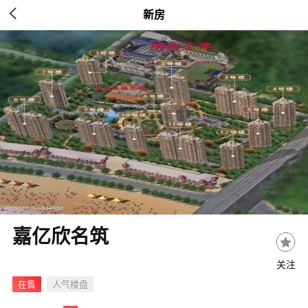

新房
嘉亿欣名筑
关注
在售
人气楼盘