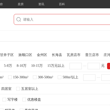
房价
卖房
资讯
百科
甘井子区
旅顺口区
金州区
长海县
瓦房店市
普兰店市
庄
5-8万
8-10万
10-15万
15万元以上
—
元
0m²
150-300m²
300-500m²
500m²以上
—
四居室
五居室以上
写字楼
优惠楼盘