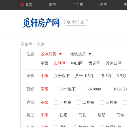
首页
新房
二手房
租房
大连市
觅家网 >
新房
位置:
区域找房
地铁找房
不限
市辖区
中山区
西岗区
沙河口区
单价:
不限
八千以下
八千-1.5万
1.5-3万
3-5万
面积:
不限
50m²以下
50-100m²
100-15
户型:
不限
一居室
二居室
三居室
类型:
不限
住宅
商住
别墅
商铺