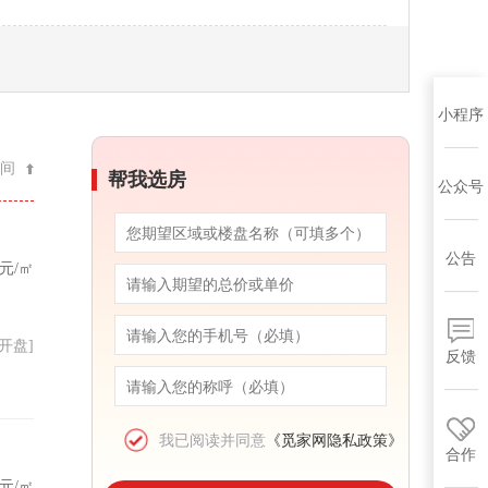
小程序
间
帮我选房
公众号
公告
元/㎡
17开盘]
反馈
我已阅读并同意
《觅家网隐私政策》
合作
元/㎡