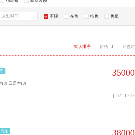
精装修
豪华装修
入驻时间
不限
在售
待售
售罄
默认排序
价格
开盘时
35000
宅
(0) 四居室(0)
[2021-10-
38000
商住