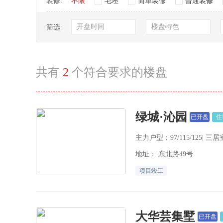
装修:
不限
毛坯
简单装修
普通装修
开盘时间
楼盘特色
筛选:
共有
2
个符合要求的楼盘
绿城·沁园
已开盘
住
主力户型：97/115/125| 三居室
地址： 东北路49号
项目竣工
大华芸集墅
已开盘