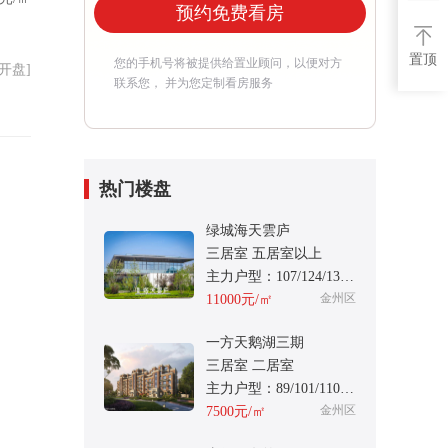
预约免费看房
置顶
您的手机号将被提供给置业顾问，以便对方
01开盘]
联系您， 并为您定制看房服务
热门楼盘
绿城海天雲庐
三居室 五居室以上
主力户型：107/124/135/159
金州区
11000元/㎡
一方天鹅湖三期
三居室 二居室
主力户型：89/101/110/115
金州区
7500元/㎡