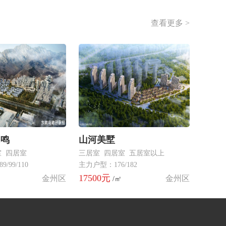
查看更多 >
和鸣
山河美墅
室 四居室
三居室 四居室 五居室以上
/99/110
主力户型：176/182
17500元
金州区
金州区
/㎡