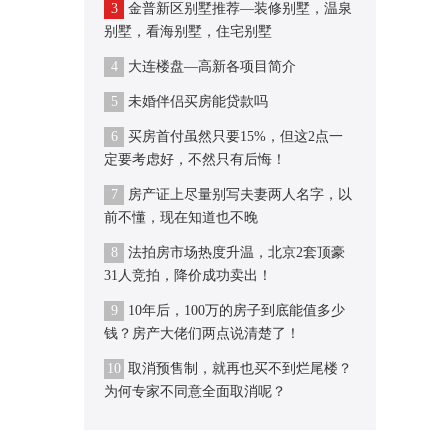
3
金普新区别墅推荐—装修别墅，温泉
别墅，看海别墅，住宅别墅
4
大连楼盘—高新各项目简介
5
未婚伴侣买房能贷款吗
6
买房首付虽然只要15%，但这2点一
定要考虑好，不然只有后悔！
7
房产证上尽量别写夫妻两人名字，以
前不懂，现在知道也不晚
8
法拍房市场热度升温，北京2套顶豪
31人竞拍，降价成功卖出！
9
10年后，100万的房子到底能值多少
钱？房产大佬们两点说清楚了！
10
取消预售制，就再也买不到烂尾楼？
为何专家不同意全面取消呢？