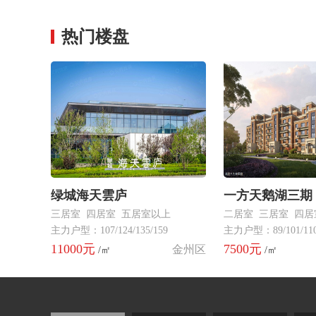
热门楼盘
绿城海天雲庐
一方天鹅湖三期
三居室 四居室 五居室以上
二居室 三居室 四
主力户型：107/124/135/159
主力户型：89/101/110
11000元
7500元
金州区
/㎡
/㎡