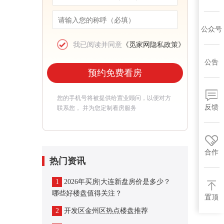
公众号
我已阅读并同意
《觅家网隐私政策》
公告
预约免费看房
您的手机号将被提供给置业顾问，以便对方
反馈
联系您， 并为您定制看房服务
合作
热门资讯
1
2026年买房|大连新盘房价是多少？
哪些好楼盘值得关注？
置顶
2
开发区金州区热点楼盘推荐