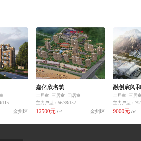
嘉亿欣名筑
融创宸阅
居室
二居室 三居室 四居室
二居室 三居
/115
主力户型：56/88/132
主力户型：79/89
12500元
9000元
金州区
金州区
/㎡
/㎡