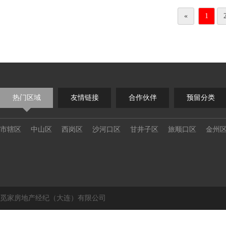
«
1
热门区域
友情链接
合作伙伴
预留分类
市辖区
中山区
西岗区
沙河口区
甘井子区
旅顺口区
金州
觅家房地产经纪（大连）有限公司