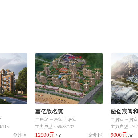
嘉亿欣名筑
融创宸阅
室
二居室 三居室 四居室
二居室 三居室
/115
主力户型：56/88/132
主力户型：79/89
12500元
9000元
金州区
金州区
/㎡
/㎡