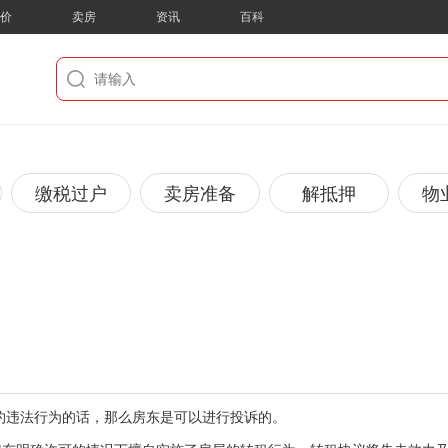
房价
卖房
资讯
百科
缴税过户
卖房准备
解抵押
物
约违法行为的话，那么房东是可以进行投诉的。