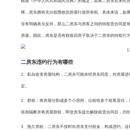
根据‌《中华人民共和国民法典》的规定，如果二房东在未经
缚，房东拥有充分权限收回房屋行使所有权。具体来说，如
没有明确表示反对，那么二房东与房客之间的转租赁合同是
房屋。因此，房东是否有权收回房子取决于二房东的转租行
二房东违约行为有哪些
1、私自改变房屋结构：‌二房东可能未经房东同意，‌对房屋进
定。
2、群租：‌将房屋分割成多个小房间，‌出租给多个租客居住，
添加隔断并将房屋群租，‌即使房东提出解除租赁合同后，‌仍
3、拖欠房租：‌二房东不按时向房东支付租金，‌构成违约。‌