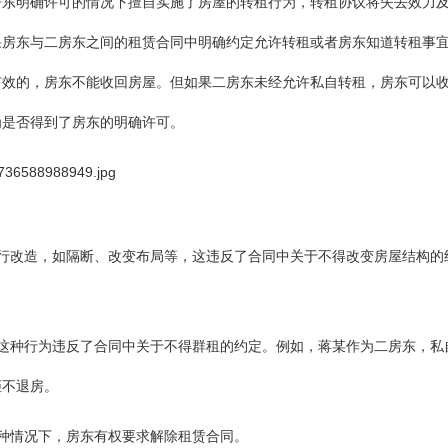
房东明确许可的情况下擅自实施了房屋的转租行为，转租协议将失去效力
果房东与二房东之间的租赁合同中明确约定允许转租或者房东知道转租事
有效的，房东不能收回房屋。但如果二房东未经允许私自转租，房东可以
为是否得到了房东的明确许可。
行改造，‌如隔断、‌改变布局等，‌这违反了合同中关于不得改变房屋结构的
‌这种行为违反了合同中关于不得群租的约定。‌例如，‌蒋某作为二房东，‌私
拒不退房。
这种情况下，‌房东有权要求解除租赁合同。