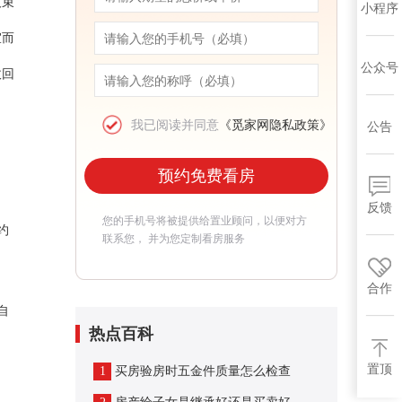
及束
小程序
宜而
公众号
收回
我已阅读并同意
《觅家网隐私政策》
公告
预约免费看房
反馈
您的手机号将被提供给置业顾问，以便对方
约
联系您， 并为您定制看房服务
合作
自
热点百科
置顶
1
买房验房时五金件质量怎么检查