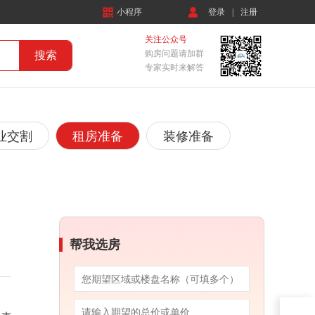
小程序
登录
|
注册
关注公众号
购房问题请加群
专家实时来解答
业交割
租房准备
装修准备
帮我选房