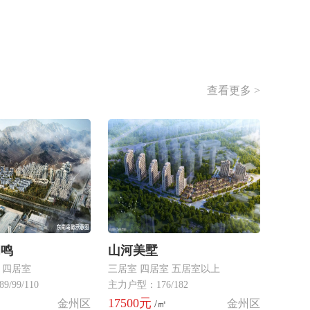
查看更多 >
和鸣
山河美墅
 四居室
三居室 四居室 五居室以上
/99/110
主力户型：176/182
17500元
金州区
金州区
/㎡