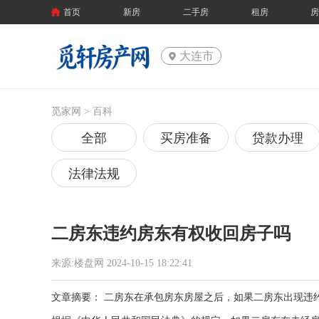
首页
新房
二手房
租房
大连市
觅家网 >
百科
全部
买房准备
贷款办理
法律法规
二房东违约房东有权收回房子吗
来源:楼盘网 2024-10-15 18:22:41
文章摘要： 二房东在承包房东房屋之后，如果二房东出现违