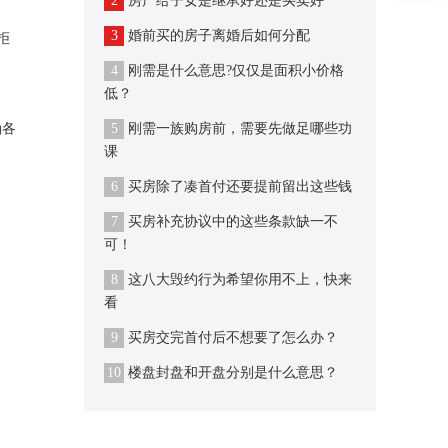
2
房产给子女是继承好还是买卖好
3
婚前买的房子离婚后如何分配
拒
4
刚需是什么意思?仅仅是面积小价格
低？
确各
5
刚需一族购房前，需要先做足哪些功
课
6
买房除了凑首付还要提前留出这些钱
7
买房补充协议中的这些条款缺一不
可！
8
这八大毁约行为希望你用不上，快来
看
9
买房交完首付后不想要了怎么办？
10
楼盘封盘和开盘分别是什么意思？