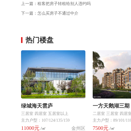
上一篇：
租客把房子转租给别人违约吗
下一篇：
怎么买房子不通过中介
热门楼盘
绿城海天雲庐
一方天鹅湖三期
三居室 四居室 五居室以上
二居室 三居室 四居
主力户型：107/124/135/159
主力户型：89/101/110
11000元
7500元
金州区
/㎡
/㎡