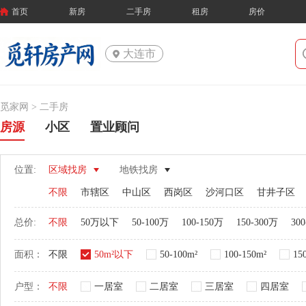
首页
新房
二手房
租房
房价
大连市
觅家网 >
二手房
房源
小区
置业顾问
位置:
区域找房
地铁找房
不限
市辖区
中山区
西岗区
沙河口区
甘井子区
总价:
不限
50万以下
50-100万
100-150万
150-300万
30
面积：
不限
50m²以下
50-100m²
100-150m²
15
户型：
不限
一居室
二居室
三居室
四居室