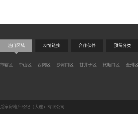
热门区域
友情链接
合作伙伴
预留分类
市辖区
中山区
西岗区
沙河口区
甘井子区
旅顺口区
金州
觅家房地产经纪（大连）有限公司