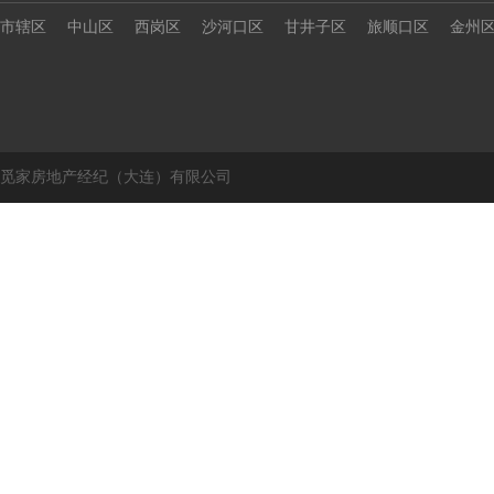
市辖区
中山区
西岗区
沙河口区
甘井子区
旅顺口区
金州
觅家房地产经纪（大连）有限公司