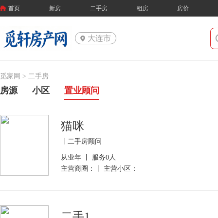
首页
新房
二手房
租房
房价
大连市
觅家网 >
二手房
房源
小区
置业顾问
猫咪
丨二手房顾问
从业年 丨 服务0人
主营商圈：丨 主营小区：
二手1