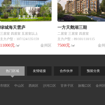
绿城海天雲庐
一方天鹅湖三期
三居室 四居室 五居室以上
二居室 三居室 四居室
主力户型：107/124/135/159
主力户型：89/101/110/115
11000元
7500元
金州区
金
/㎡
/㎡
热门区域
友情链接
合作伙伴
预留分类
市辖区
中山区
西岗区
沙河口区
甘井子区
旅顺口区
金州