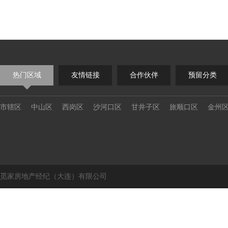
热门区域
友情链接
合作伙伴
预留分类
市辖区
中山区
西岗区
沙河口区
甘井子区
旅顺口区
金州
觅家房地产经纪（大连）有限公司