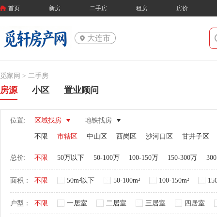
首页
新房
二手房
租房
房价
大连市
觅家网 >
二手房
房源
小区
置业顾问
位置:
区域找房
地铁找房
不限
市辖区
中山区
西岗区
沙河口区
甘井子区
总价:
不限
50万以下
50-100万
100-150万
150-300万
30
面积：
不限
50m²以下
50-100m²
100-150m²
15
户型：
不限
一居室
二居室
三居室
四居室