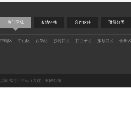
热门区域
友情链接
合作伙伴
预留分类
市辖区
中山区
西岗区
沙河口区
甘井子区
旅顺口区
金州
觅家房地产经纪（大连）有限公司