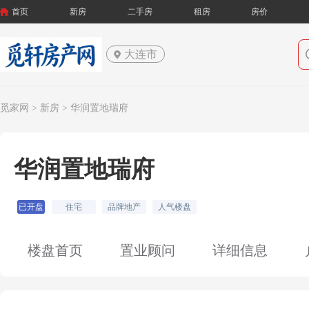
首页
新房
二手房
租房
房价
大连市
觅家网 >
新房
> 华润置地瑞府
华润置地瑞府
已开盘
住宅
品牌地产
人气楼盘
楼盘首页
置业顾问
详细信息