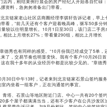
门店内，刚结束例行晨会的房产经纪人开始各自忙碌
几摞资料，急匆匆准备出门带看。
”北京链家老山社区店商圈经理李骐轩告诉记者，早上
带看，“前几天还有个客户迎着晚高峰，驱车50多分
看量较以往明显增长。10月1日至30日，该门店二手房
个，相比上月增长27%；带看量290组，相比上月增长
德秀也有同样的感受。“10月份我已经成交了5单，
来了，交易节奏也明显变快。我有个客户10月26日首
这在我十多年的从业经历中都是比较少见的。”章德秀
30日中午13时，记者来到北京链家石景山签约服
约室内坐着一组客户，正在沟通签约事宜。
青塔、石景山等地区附近门店。中心一共有20个签
这20多个屋子都满满当当，还有不少客户在公共沙发区
人蔡昱蕾告诉记者，与9月份相比，签约中心的签约室