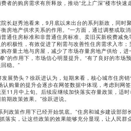
费者的购房需求有所释放，推动“北上广深”楼市快速
长赵秀池看来，9月底以来出台的系列新政，同时
衡房地产供求关系的作用。“一方面，通过调整或取消
消普通住房标准和非普通住房标准、卖旧买新税费减免
人的积极性，有效促进了刚需与改善性住房需求入市；
收购存量土地与房屋，减少了市场存量房地产供给，进
合拳”的作用下，市场信心明显提升。“有了良好的市场
回稳。”
发展势头？徐跃进认为，短期来看，核心城市住房销
场认购量的提升会逐步在网签数据中体现，考虑到网签
至11月中上旬。后续应继续加快落实存量政策，适时
前期政策效果。”徐跃进说。
列政策作用下已经开始筑底。”住房和城乡建设部部
狠抓落实，让这些政策的效果能够充分显现，让人民群