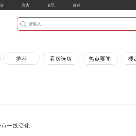
房价
卖房
资讯
百科
推荐
看房选房
热点要闻
楼
楼市一线变化——