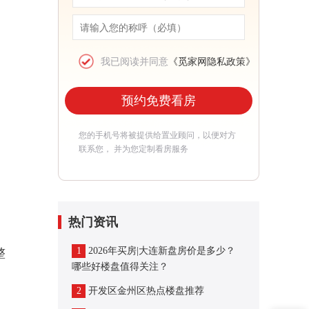
我已阅读并同意
《觅家网隐私政策》
预约免费看房
您的手机号将被提供给置业顾问，以便对方
联系您， 并为您定制看房服务
热门资讯
整
1
2026年买房|大连新盘房价是多少？
哪些好楼盘值得关注？
2
开发区金州区热点楼盘推荐