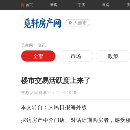
首页
新房
二手房
租房
大连市
觅家网 >
资讯
全部
市场
政策
楼市交易活跃度上来了
来源:人民资讯2024-11-05 18:18
本文转自：人民日报海外版
探访房产中介门店、对话近期购房者，感受