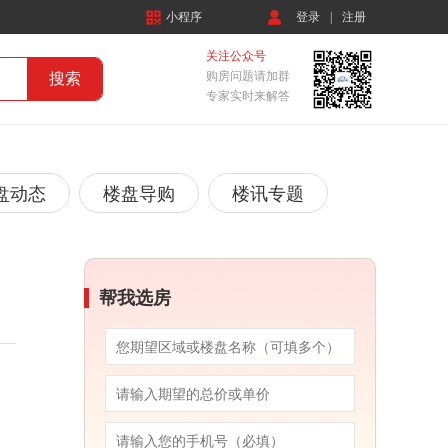
小程序
登录
|
注册
关注公众号
购房问题请加群
专家实时来解答
盘动态
楼盘导购
楼讯专题
帮我选房