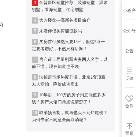
3
金普新区别墅推荐—装修别墅，温泉
别墅，看海别墅，住宅别墅
小程序
4
大连楼盘—高新各项目简介
访
公众号
5
未婚伴侣买房能贷款吗
6
买房首付虽然只要15%，但这2点一
定要考虑好，不然只有后悔！
公告
7
房产证上尽量别写夫妻两人名字，以
前不懂，现在知道也不晚
8
法拍房市场热度升温，北京2套顶豪
反馈
31人竞拍，降价成功卖出！
9
10年后，100万的房子到底能值多少
钱？房产大佬们两点说清楚了！
合作
10
取消预售制，就再也买不到烂尾楼？
为何专家不同意全面取消呢？
置顶